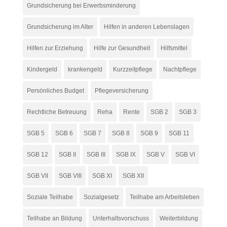
Grundsicherung bei Erwerbsminderung
Grundsicherung im Alter
Hilfen in anderen Lebenslagen
Hilfen zur Erziehung
Hilfe zur Gesundheit
Hilfsmittel
Kindergeld
krankengeld
Kurzzeitpflege
Nachtpflege
Persönliches Budget
Pflegeversicherung
Rechtliche Betreuung
Reha
Rente
SGB 2
SGB 3
SGB 5
SGB 6
SGB 7
SGB 8
SGB 9
SGB 11
SGB 12
SGB II
SGB III
SGB IX
SGB V
SGB VI
SGB VII
SGB VIII
SGB XI
SGB XII
Soziale Teilhabe
Sozialgesetz
Teilhabe am Arbeitsleben
Teilhabe an Bildung
Unterhaltsvorschuss
Weiterbildung