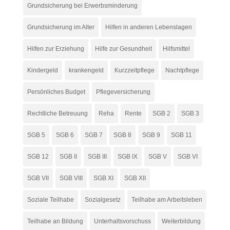
Grundsicherung bei Erwerbsminderung
Grundsicherung im Alter
Hilfen in anderen Lebenslagen
Hilfen zur Erziehung
Hilfe zur Gesundheit
Hilfsmittel
Kindergeld
krankengeld
Kurzzeitpflege
Nachtpflege
Persönliches Budget
Pflegeversicherung
Rechtliche Betreuung
Reha
Rente
SGB 2
SGB 3
SGB 5
SGB 6
SGB 7
SGB 8
SGB 9
SGB 11
SGB 12
SGB II
SGB III
SGB IX
SGB V
SGB VI
SGB VII
SGB VIII
SGB XI
SGB XII
Soziale Teilhabe
Sozialgesetz
Teilhabe am Arbeitsleben
Teilhabe an Bildung
Unterhaltsvorschuss
Weiterbildung