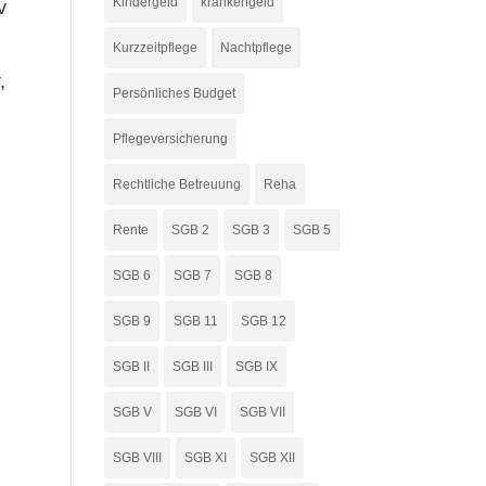
Kindergeld
krankengeld
v
Kurzzeitpflege
Nachtpflege
,
Persönliches Budget
Pflegeversicherung
Rechtliche Betreuung
Reha
Rente
SGB 2
SGB 3
SGB 5
SGB 6
SGB 7
SGB 8
SGB 9
SGB 11
SGB 12
SGB II
SGB III
SGB IX
SGB V
SGB VI
SGB VII
SGB VIII
SGB XI
SGB XII