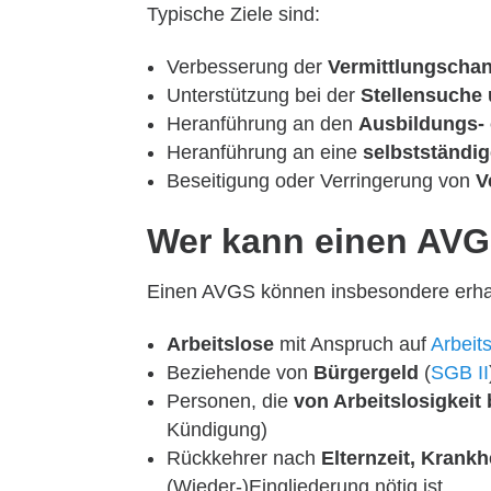
Typische Ziele sind:
Verbesserung der
Vermittlungscha
Unterstützung bei der
Stellensuche
Heranführung an den
Ausbildungs- 
Heranführung an eine
selbstständig
Beseitigung oder Verringerung von
V
Wer kann einen AV
Einen AVGS können insbesondere erha
Arbeitslose
mit Anspruch auf
Arbeit
Beziehende von
Bürgergeld
(
SGB II
Personen, die
von Arbeitslosigkeit
Kündigung)
Rückkehrer nach
Elternzeit, Krankh
(Wieder-)Eingliederung nötig ist