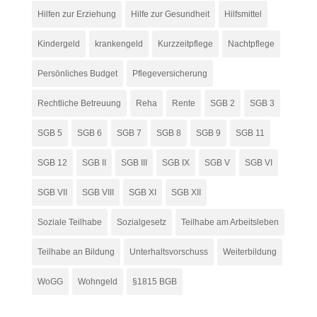
Hilfen zur Erziehung
Hilfe zur Gesundheit
Hilfsmittel
Kindergeld
krankengeld
Kurzzeitpflege
Nachtpflege
Persönliches Budget
Pflegeversicherung
Rechtliche Betreuung
Reha
Rente
SGB 2
SGB 3
SGB 5
SGB 6
SGB 7
SGB 8
SGB 9
SGB 11
SGB 12
SGB II
SGB III
SGB IX
SGB V
SGB VI
SGB VII
SGB VIII
SGB XI
SGB XII
Soziale Teilhabe
Sozialgesetz
Teilhabe am Arbeitsleben
Teilhabe an Bildung
Unterhaltsvorschuss
Weiterbildung
WoGG
Wohngeld
§1815 BGB