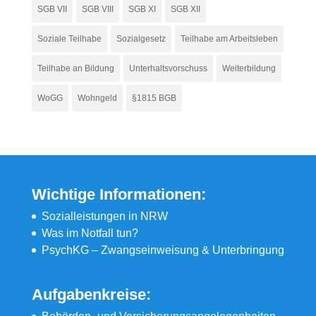
SGB VII
SGB VIII
SGB XI
SGB XII
Soziale Teilhabe
Sozialgesetz
Teilhabe am Arbeitsleben
Teilhabe an Bildung
Unterhaltsvorschuss
Weiterbildung
WoGG
Wohngeld
§1815 BGB
Wichtige Informationen:
Sozialleistungen in NRW
Was im Notfall tun?
PsychKG – Zwangseinweisung & Unterbringung
Aufgabenkreise: