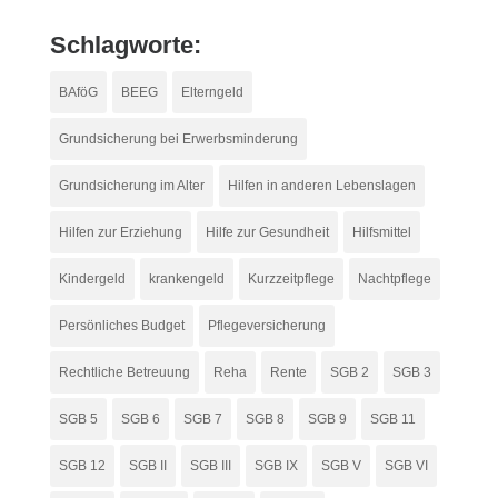
Schlagworte:
BAföG
BEEG
Elterngeld
Grundsicherung bei Erwerbsminderung
Grundsicherung im Alter
Hilfen in anderen Lebenslagen
Hilfen zur Erziehung
Hilfe zur Gesundheit
Hilfsmittel
Kindergeld
krankengeld
Kurzzeitpflege
Nachtpflege
Persönliches Budget
Pflegeversicherung
Rechtliche Betreuung
Reha
Rente
SGB 2
SGB 3
SGB 5
SGB 6
SGB 7
SGB 8
SGB 9
SGB 11
SGB 12
SGB II
SGB III
SGB IX
SGB V
SGB VI