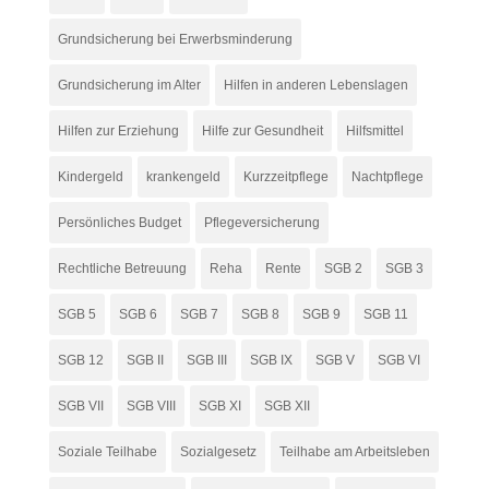
Grundsicherung bei Erwerbsminderung
Grundsicherung im Alter
Hilfen in anderen Lebenslagen
Hilfen zur Erziehung
Hilfe zur Gesundheit
Hilfsmittel
Kindergeld
krankengeld
Kurzzeitpflege
Nachtpflege
Persönliches Budget
Pflegeversicherung
Rechtliche Betreuung
Reha
Rente
SGB 2
SGB 3
SGB 5
SGB 6
SGB 7
SGB 8
SGB 9
SGB 11
SGB 12
SGB II
SGB III
SGB IX
SGB V
SGB VI
SGB VII
SGB VIII
SGB XI
SGB XII
Soziale Teilhabe
Sozialgesetz
Teilhabe am Arbeitsleben